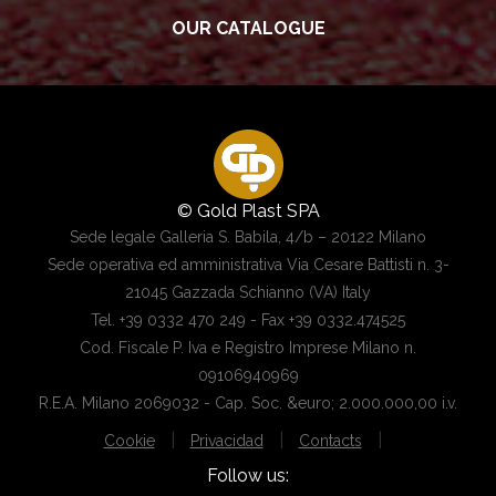
OUR CATALOGUE
© Gold Plast SPA
Sede legale Galleria S. Babila, 4/b – 20122 Milano
Sede operativa ed amministrativa Via Cesare Battisti n. 3-
21045 Gazzada Schianno (VA) Italy
Tel. +39 0332 470 249 - Fax +39 0332.474525
Cod. Fiscale P. Iva e Registro Imprese Milano n.
09106940969
R.E.A. Milano 2069032 - Cap. Soc. &euro; 2.000.000,00 i.v.
|
|
|
Cookie
Privacidad
Contacts
Follow us: