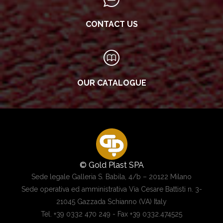
CONTACT US
OUR CATALOGUE
© Gold Plast SPA
Sede legale Galleria S. Babila, 4/b – 20122 Milano
Sede operativa ed amministrativa Via Cesare Battisti n. 3-
21045 Gazzada Schianno (VA) Italy
Tel. +39 0332 470 249 - Fax +39 0332.474525