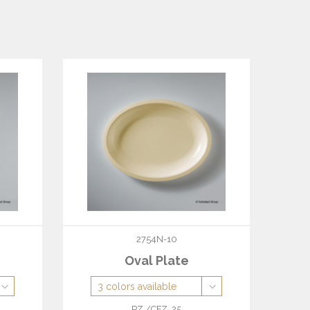
2754N-10
Oval Plate
PZ./CFZ. 25