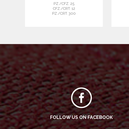
PZ./CFZ. 25
CFZ./CRT. 12
PZ./CRT. 300
FOLLOW US ON FACEBOOK