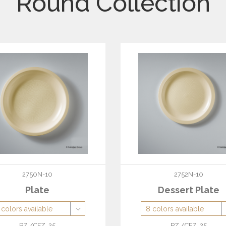
Round Collection
2750N-10
2752N-10
Plate
Dessert Plate
PZ./CFZ. 25
PZ./CFZ. 25