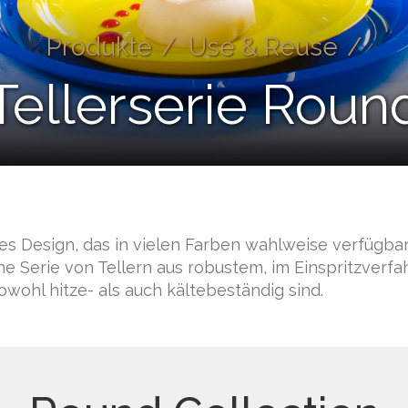
Produkte
/
Use & Reuse
/
Tellerserie Roun
es Design, das in vielen Farben wahlweise verfügbar
ine Serie von Tellern aus robustem, im Einspritzverf
wohl hitze- als auch kältebeständig sind.