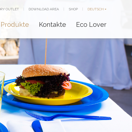
RY OUTLET
|
DOWNLOAD AREA
|
SHOP
|
DEUTSCH
Produkte
Kontakte
Eco Lover