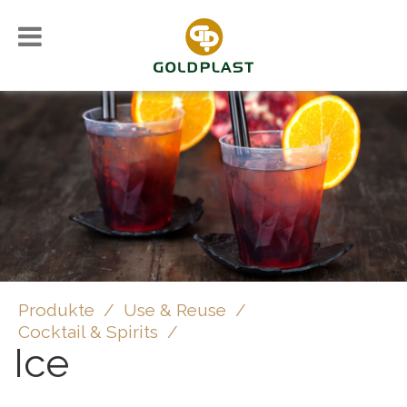
Produkte
/
Use & Reuse
/
Cocktail & Spirits
/
Ice