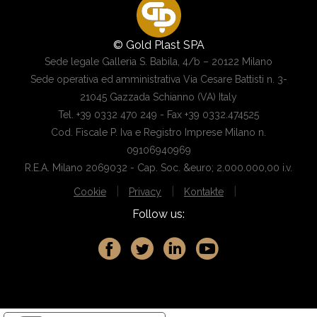
© Gold Plast SPA
Sede legale Galleria S. Babila, 4/b – 20122 Milano
Sede operativa ed amministrativa Via Cesare Battisti n. 3-
21045 Gazzada Schianno (VA) Italy
Tel. +39 0332 470 249 - Fax +39 0332.474525
Cod. Fiscale P. Iva e Registro Imprese Milano n.
09106940969
R.E.A. Milano 2069032 - Cap. Soc. &euro; 2.000.000,00 i.v.
|
|
|
Cookie
Privacy
Kontakte
Follow us: